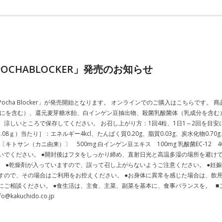
OCHABLOCKER」発売のお知らせ
ha Blocker」が発売開始となります。 オンラインでのご購入はこちらです。 商品名：
にを含む）、還元麦芽糖水飴、白インゲン豆抽出物、殺菌乳酸菌体（乳成分を含む） 
涼しいところで保存してください。 お召し上がり方：1回4粒、1日1～2回を目
8ｇ）当たり］：エネルギー4kcl、たんぱく質0.20g、脂質0.03g、炭水化物0.70
〔キトサン（カニ由来）〕 500mg 白インゲン豆エキス 100mg 乳酸菌EC-12 
でください。 ●開封後はフタをしっかり締め、直射日光と高温多湿の場所を避けて、
 ●乾燥剤が入っていますので、誤って召し上がらないようご注意ください。 ●妊娠
すので、その場合はご利用をお控えください。 ●お身体に異常を感じた場合は、飲用
ご相談ください。 ●食生活は、主食、主菜、副菜を基本に、食事バランスを。 ■
o@kakuchido.co.jp