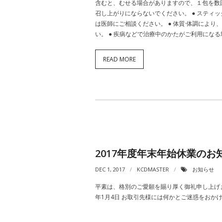
含むと、むせる場合がありますので、１包を数回
召し上がりにならないでください。 ● スティ
は医師にご相談ください。 ● 体質·体調によ
い。 ● 疾病などで治療中のかたがご利用にな
READ MORE
2017年度年末年始休業のお
DEC 1, 2017
KCDMASTER
お知らせ
平素は、格別のご愛願を賜り厚く御礼申し上げます
年1月4日 お取引先様には何かとご迷惑をおか