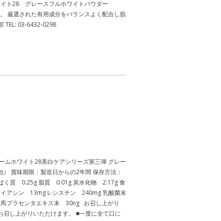
ワイト28 グレースフルホワイトパウダー
をサポート。 厳選された有用成分をバランスよく配合し肌
03-6432-0298
ームホワイト28美白ケアシリーズ第三弾 グレー
 mg×28包） 賞味期限：製造日からの2年間 保存方法：
0.25g 脂質 0.01g 炭水化物 2.17g 食
 ナイアシン 13mg L-シスチン 240mg 乳酸菌末
g 馬プラセンタエキス末 30ng お召し上がり
お召し上がりいただけます。 ■一度に全て口に