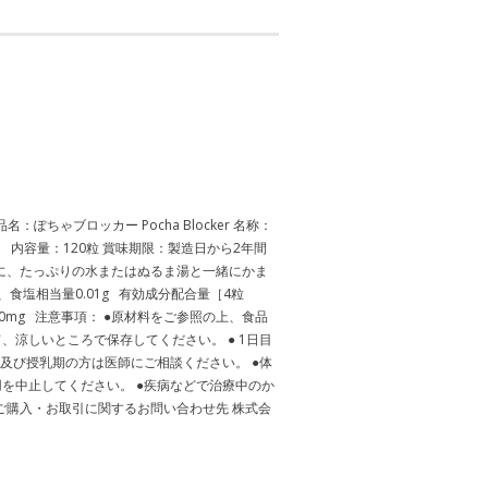
ぽちゃブロッカー Pocha Blocker 名称：
内容量：120粒 賞味期限：製造日から2年間
安に、たっぷりの水またはぬるま湯と一緒にかま
g、食塩相当量0.01g 有効成分配合量［4粒
40mg 注意事項： ●原材料をご参照の上、食品
涼しいところで保存してください。 ● 1日目
及び授乳期の方は医師にご相談ください。 ●体
を中止してください。 ●疾病などで治療中のか
ご購入・お取引に関するお問い合わせ先 株式会