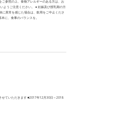
料をご参照の上、食物アレルギーのある方は、お
いようご注意ください。 ● 妊娠及び授乳期の方
身体に異常を感じた場合は、飲用をご中止くださ
を基本に、食事のバランスを。
ただきます ■2017年12月30日～2018