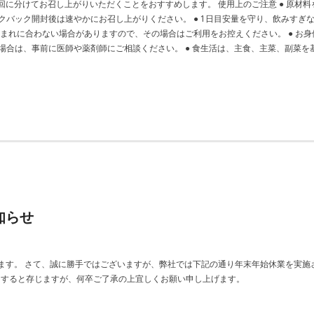
に分けてお召し上がりいただくことをおすすめします。 使用上のご注意 ● 原材
ックバック開封後は速やかにお召し上がりください。 ● 1日目安量を守り、飲みすぎな
り、まれに合わない場合がありますので、その場合はご利用をお控えください。 ● お
る場合は、事前に医師や薬剤師にご相談ください。 ● 食生活は、主食、主菜、副菜
知らせ
。 さて、誠に勝手ではございますが、弊社では下記の通り年末年始休業を実施させてい
けすると存じますが、何卒ご了承の上宜しくお願い申し上げます。