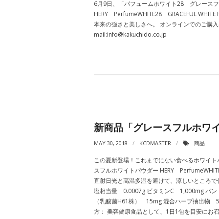
6月9日、「パフュームホワイト28 グレース
HERY PerfumeWHITE28 GRACEF
本来の強さと美しさへ。 オンラインでのご購入はこち
mail:info@kakuchido.co.jp
新商品「グレースフルホワ
MAY 30, 2018
KCDMASTER
商品
この夏新登場！これまでにない食べるホワイトパ
スフルホワイトパウダー HERY PerfumeWHITE
直射日光と高温多湿を避けて、涼しいところで保存してく
塩相当量 0.0007g ビタミンC 1,000mg パ
（乳酸菌H61株） 15mg 混合ハーブ抽出物 
方： 美容健康食品として、1日1包を目安にお