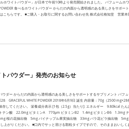
フルホワイトパウダー」が日本で午前10時より発売開始されました。 パフュームホ
UL WHITE POWDER 食べるホワイトパウダー からだの内面から透明感のある美しさ
らです。 ■ご購入・お取引に関するお問い合わせ先 株式会社格知堂 営業本部 TEL: 
イトパウダー」発売のお知らせ
ウダー からだの内面から透明感のある美しさをサポートするサプリメント パフュ
28 GRACEFUL WHITE POWDER 2018年6月9日 誕生 内容量：70g（2500
ださい。 栄養成分表示 [1包（2.5g）当たり]: エネルギー 9.80kcal たんぱく質 
ントテン酸 22.0mg ビタミンA 770µm ビタミンB2 1.4mg ビタミンB6 1.3mg
5mg 桜の花抽出物 5mg パイナップル果実抽出物 33mg バラ花ビラ抽出物 5m
召し上がりください。 ■口内でサッと溶ける顆粒タイプですので、そのままおいしく