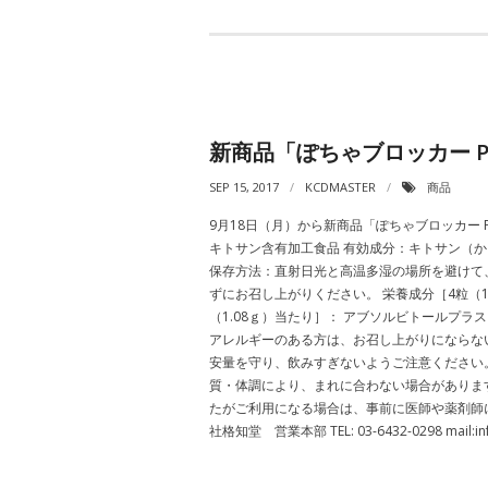
新商品「ぽちゃブロッカー P
SEP 15, 2017
KCDMASTER
商品
9月18日（月）から新商品「ぽちゃブロッカー Poc
キトサン含有加工食品 有効成分：キトサン（か
保存方法：直射日光と高温多湿の場所を避けて、
ずにお召し上がりください。 栄養成分［4粒（1.0
（1.08ｇ）当たり］： アブソルビトールプラス
アレルギーのある方は、お召し上がりにならない
安量を守り、飲みすぎないようご注意ください。
質・体調により、まれに合わない場合がありま
たがご利用になる場合は、事前に医師や薬剤師に
社格知堂 営業本部 TEL: 03-6432-0298 mail:inf