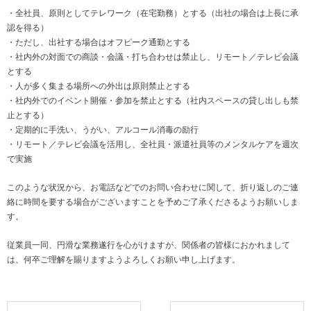
・全社員、原則としてテレワーク（在宅勤務）とする（出社の場合は上長に承
認を得る）
・ただし、出社する場合はオフピーク通勤とする
・社内外の対面での商談・会議・打ち合わせは禁止し、リモート／テレビ会議
とする
・人が多く集まる場所への外出は原則禁止とする
・社内外でのイベント開催・参加を禁止とする（社内スペースの貸し出しも禁
止とする）
・定期的に手洗い、うがい、アルコール消毒の励行
・リモート／テレビ会議を活用し、全社員・派遣社員等のメンタルケアを週次
で実施
このような状況から、お電話などでのお問い合わせに関して、折り返しのご連
絡に時間を要する場合がございますことを予めご了承くださるようお願いしま
す。
従業員一同、円滑な業務遂行を心がけますが、関係者の皆様におかれまして
は、何卒ご理解を賜りますようよろしくお願い申し上げます。