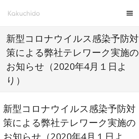
ホーム
新型コロナウイルス感染予防対
会社案内
策による弊社テレワーク実施の
事業内容
お知らせ（2020年4月１日よ
- 国際貿易
り）
- 自社商品
- EC事業
新型コロナウイルス感染予防対
お問い合わせ
策による弊社テレワーク実施の
アクセス
お知らせ（2020年4月１日よ
CN